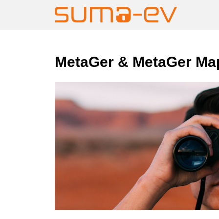
Skip
MetaGer & MetaGer Ma
to
content