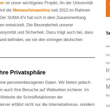
er
ist unser wichtigstes Projekt. An der Universität
wird die
Metasuchmaschine
seit 2012 im Rahmen
t. Der SUMA-EV hat sich in dem Zusammenhang
en entwickelt. Die Besonderheit unserer
nymität und Sicherheit. Dazu trägt auch bei, dass
T
and befinden, wo sie den strengen deutschen
Aw
För
Goo
I
hre Privatsphäre
Le
ine personenbezogenen Daten. Wir bieten jedoch
M
en auch Ihre Besuche auf Webseiten sicherer. Im
Pr
Website die Schnüffelaktionen der
erver erfährt nicht nur die Internetadresse, sondern
su