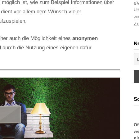
 möglich ist, wie zum Beispiel Informationen über
e
Ur
 dient vor allem dem Wunsch vieler
Wis
ufzuspielen.
Ze
her auch die Möglichkeit eines
anonymen
Ne
d durch die Nutzung eines eigenen dafür
So
Of
we
pl