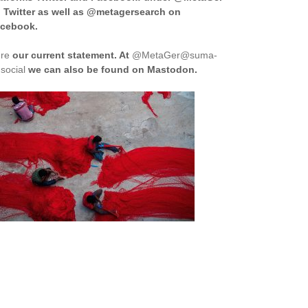
 Twitter as well as @metagersearch on
cebook.
re
our current statement. At
@MetaGer@suma-
.social
we can also be found on Mastodon.