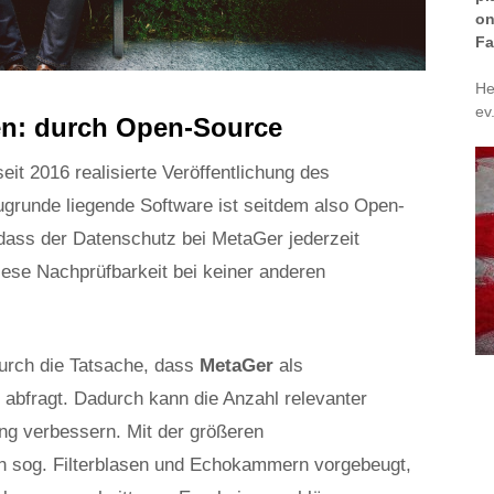
on
Fa
He
ev
fen: durch Open-Source
 seit 2016 realisierte Veröffentlichung des
grunde liegende Software ist seitdem also Open-
 dass der Datenschutz bei MetaGer jederzeit
iese Nachprüfbarkeit bei keiner anderen
 durch die Tatsache, dass
MetaGer
als
fragt. Dadurch kann die Anzahl relevanter
ng verbessern. Mit der größeren
on sog. Filterblasen und Echokammern vorgebeugt,