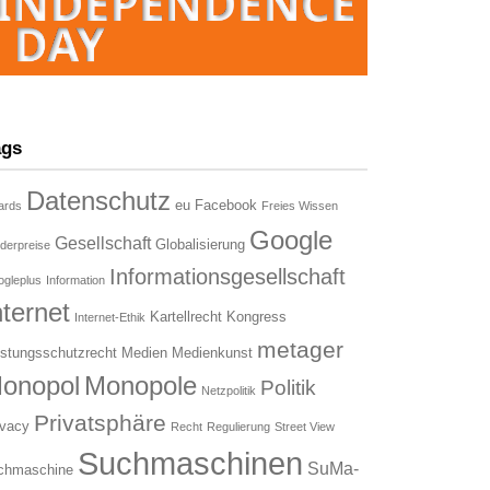
ags
Datenschutz
eu
Facebook
ards
Freies Wissen
Google
Gesellschaft
Globalisierung
derpreise
Informationsgesellschaft
gleplus
Information
nternet
Kartellrecht
Kongress
Internet-Ethik
metager
istungsschutzrecht
Medien
Medienkunst
onopol
Monopole
Politik
Netzpolitik
Privatsphäre
ivacy
Recht
Regulierung
Street View
Suchmaschinen
SuMa-
chmaschine