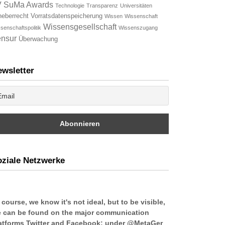
V
SuMa Awards
Technologie
Transparenz
Universitäten
heberrecht
Vorratsdatenspeicherung
Wissen
Wissenschaft
Wissensgesellschaft
senschaftspolitik
Wissenszugang
nsur
Überwachung
wsletter
ziale Netzwerke
 course, we know it's not ideal, but to be visible,
 can be found on the major communication
atforms Twitter and Facebook: under @MetaGer