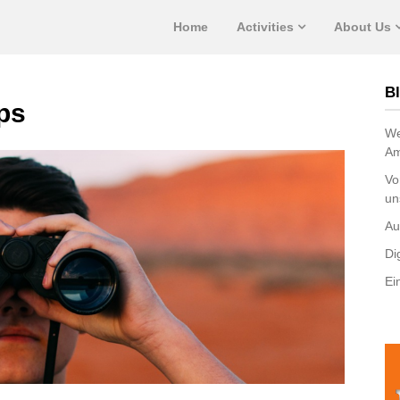
Home
Activities
About Us
Bl
ps
We
Am
Vo
un
Au
Di
Ei