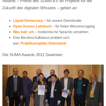
Awards – Preise des SUMA-EV an Projekte für die
Zukunft des digitalen WIssens – gehen an:
Liquid Democracy
– für unsere Demokratie
Open Access Lehrbuch
– für freien Wissenszugang
Was hab‘ ich
– medizinische Sprache verstehen
Eine Berufsschulklasse probiert sich
aus:
Praktikumsplatz-Datenbank
Die SUMA Awards 2011 Gewinner: