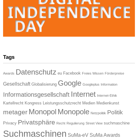
Tags
Datenschutz
eu
Facebook
Awards
Freies Wissen
Förderpreise
Google
Gesellschaft
Globalisierung
Googleplus
Information
Internet
Informationsgesellschaft
Internet-Ethik
Kartellrecht
Kongress
Leistungsschutzrecht
Medien
Medienkunst
Monopol
Monopole
metager
Politik
Netzpolitik
Privatsphäre
Privacy
suchmaschine
Recht
Regulierung
Street View
Suchmaschinen
SuMa-eV
SuMa Awards