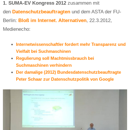
1. SUMA-EV Kongress 2012
zusammen mit
den
Datenschutzbeauftragten
und dem ASTA der FU-
Berlin:
Bloß im Internet. Alternativen
, 22.3.2012,
Medienecho:
Internetwissenschaftler fordert mehr Transparenz und
Vielfalt bei Suchmaschinen
Regulierung soll Machtmissbrauch bei
Suchmaschinen verhindern
Der damalige (2012) Bundesdatenschutzbeauftragte
Peter Schaar zur Datenschutzpolitik von Google