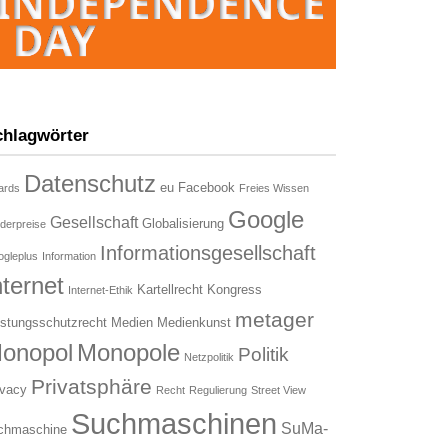
chlagwörter
Datenschutz
eu
Facebook
ards
Freies Wissen
Google
Gesellschaft
Globalisierung
derpreise
Informationsgesellschaft
gleplus
Information
nternet
Kartellrecht
Kongress
Internet-Ethik
metager
istungsschutzrecht
Medien
Medienkunst
onopol
Monopole
Politik
Netzpolitik
Privatsphäre
ivacy
Recht
Regulierung
Street View
Suchmaschinen
SuMa-
chmaschine