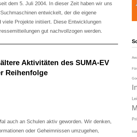
eit dem 5. Juli 2004. In dieser Zeit haben wir uns
 Suchmaschinen entwickelt, der die eigene
 viele Projekte initiiert. Diese Entwicklungen
ressemitteilungen gut nachvollzogen werden.
S
Aw
 ältere Aktivitäten des SUMA-EV
För
r Reihenfolge
Goo
I
Le
M
Pr
al auch an Schulen aktiv geworden. Wir denken,
nformationen oder Geheimnissen umzugehen,
su