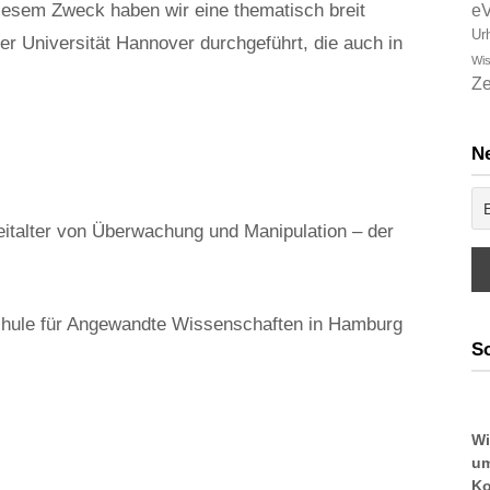
iesem Zweck haben wir eine thematisch breit
e
Ur
r Universität Hannover durchgeführt, die auch in
Wis
Ze
Ne
talter von Überwachung und Manipulation – der
hule für Angewandte Wissenschaften in Hamburg
So
Wi
um
Ko