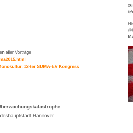
zu
@m
Hi
@M
Ma
 aller Vorträge
uma2015.html
Monokultur, 12-ter SUMA-EV Kongress
Überwachungskatastrophe
ndeshauptstadt Hannover