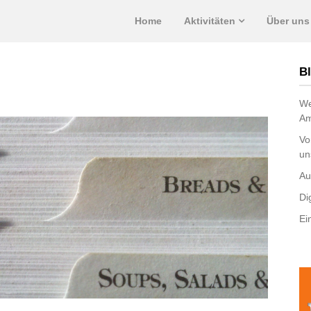
Home
Aktivitäten
Über uns
Bl
We
Am
Vo
un
Au
Di
Ei