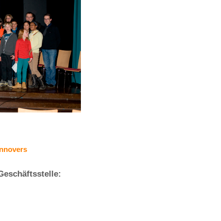
annovers
eschäftsstelle: