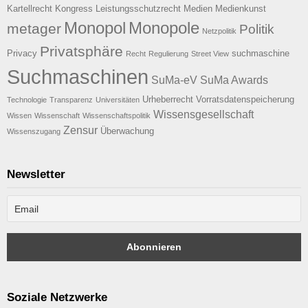
Kartellrecht
Kongress
Leistungsschutzrecht
Medien
Medienkunst
Monopol
Monopole
metager
Politik
Netzpolitik
Privatsphäre
Privacy
suchmaschine
Recht
Regulierung
Street View
Suchmaschinen
SuMa-eV
SuMa Awards
Urheberrecht
Vorratsdatenspeicherung
Technologie
Transparenz
Universitäten
Wissensgesellschaft
Wissen
Wissenschaft
Wissenschaftspolitik
Zensur
Überwachung
Wissenszugang
Newsletter
Soziale Netzwerke