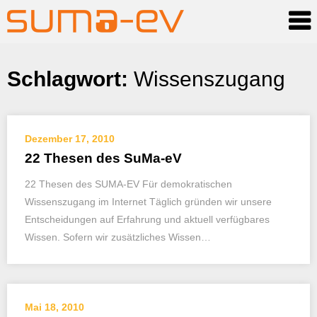
Skip
Schlagwort:
Wissenszugang
to
content
Dezember 17, 2010
22 Thesen des SuMa-eV
22 Thesen des SUMA-EV Für demokratischen
Wissenszugang im Internet Täglich gründen wir unsere
Entscheidungen auf Erfahrung und aktuell verfügbares
Wissen. Sofern wir zusätzliches Wissen…
Mai 18, 2010