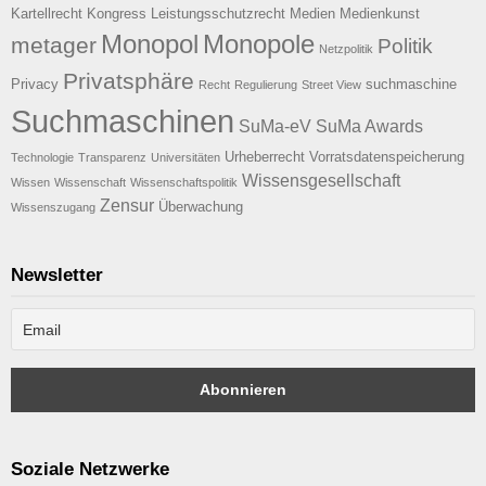
Kartellrecht
Kongress
Leistungsschutzrecht
Medien
Medienkunst
Monopol
Monopole
metager
Politik
Netzpolitik
Privatsphäre
Privacy
suchmaschine
Recht
Regulierung
Street View
Suchmaschinen
SuMa-eV
SuMa Awards
Urheberrecht
Vorratsdatenspeicherung
Technologie
Transparenz
Universitäten
Wissensgesellschaft
Wissen
Wissenschaft
Wissenschaftspolitik
Zensur
Überwachung
Wissenszugang
Newsletter
Soziale Netzwerke