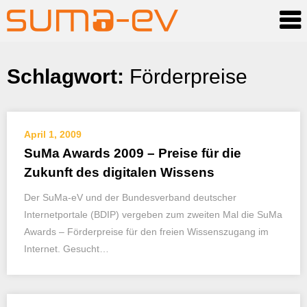
Skip
Schlagwort:
Förderpreise
to
content
April 1, 2009
SuMa Awards 2009 – Preise für die
Zukunft des digitalen Wissens
Der SuMa-eV und der Bundesverband deutscher
Internetportale (BDIP) vergeben zum zweiten Mal die SuMa
Awards – Förderpreise für den freien Wissenszugang im
Internet. Gesucht…