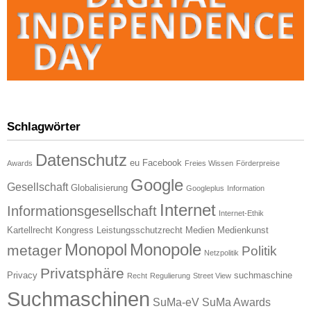
Schlagwörter
Datenschutz
eu
Facebook
Awards
Freies Wissen
Förderpreise
Google
Gesellschaft
Globalisierung
Googleplus
Information
Internet
Informationsgesellschaft
Internet-Ethik
Kartellrecht
Kongress
Leistungsschutzrecht
Medien
Medienkunst
Monopol
Monopole
metager
Politik
Netzpolitik
Privatsphäre
Privacy
suchmaschine
Recht
Regulierung
Street View
Suchmaschinen
SuMa-eV
SuMa Awards