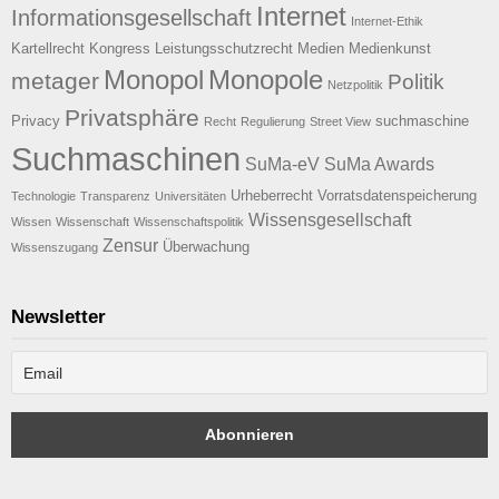
Internet
Informationsgesellschaft
Internet-Ethik
Kartellrecht
Kongress
Leistungsschutzrecht
Medien
Medienkunst
Monopol
Monopole
metager
Politik
Netzpolitik
Privatsphäre
Privacy
suchmaschine
Recht
Regulierung
Street View
Suchmaschinen
SuMa-eV
SuMa Awards
Urheberrecht
Vorratsdatenspeicherung
Technologie
Transparenz
Universitäten
Wissensgesellschaft
Wissen
Wissenschaft
Wissenschaftspolitik
Zensur
Überwachung
Wissenszugang
Newsletter