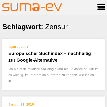
Skip
Schlagwort:
Zensur
to
content
April 7, 2021
Europäischer Suchindex – nachhaltig
zur Google-Alternative
Ich bin Nick, studiere Soziologie und bin 23 Jahre alt. Mir ist
es wichtig, im Internet so auftreten zu können, wie ich es
in…
Januar 21, 2010