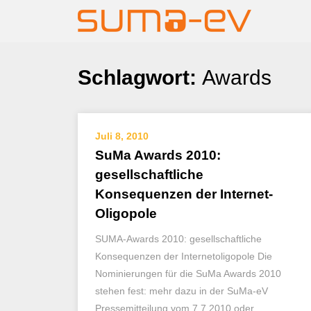
Skip
Schlagwort:
Awards
to
content
Juli 8, 2010
SuMa Awards 2010:
gesellschaftliche
Konsequenzen der Internet-
Oligopole
SUMA-Awards 2010: gesellschaftliche
Konsequenzen der Internetoligopole Die
Nominierungen für die SuMa Awards 2010
stehen fest: mehr dazu in der SuMa-eV
Pressemitteilung vom 7.7.2010 oder…