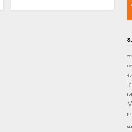
S
Aw
För
Goo
I
Le
M
Pr
su