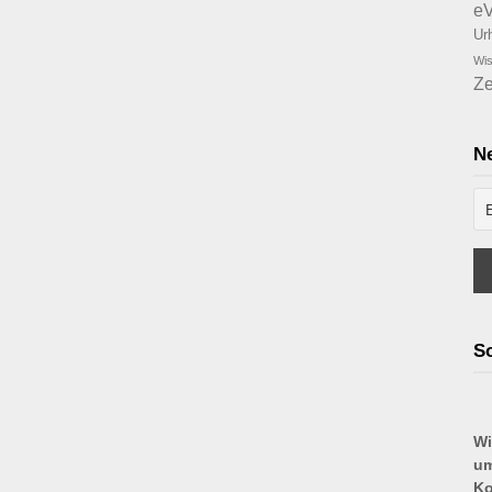
e
Ur
Wis
Ze
Ne
So
Wi
um
Ko