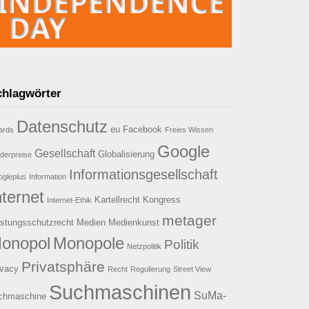
chlagwörter
Datenschutz
eu
Facebook
ards
Freies Wissen
Google
Gesellschaft
Globalisierung
derpreise
Informationsgesellschaft
gleplus
Information
nternet
Kartellrecht
Kongress
Internet-Ethik
metager
istungsschutzrecht
Medien
Medienkunst
onopol
Monopole
Politik
Netzpolitik
Privatsphäre
ivacy
Recht
Regulierung
Street View
Suchmaschinen
SuMa-
chmaschine