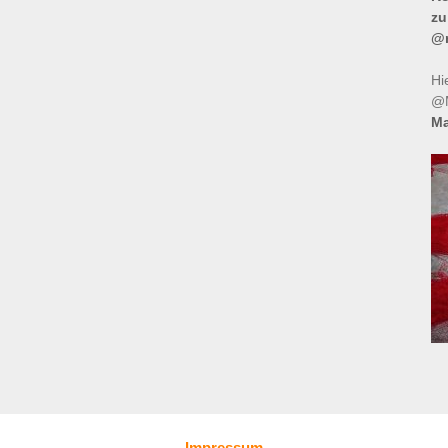
zu
@m
Hi
@M
Ma
Impressum