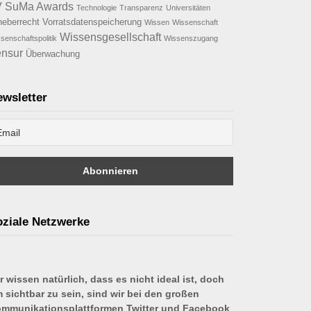
V
SuMa Awards
Technologie
Transparenz
Universitäten
heberrecht
Vorratsdatenspeicherung
Wissen
Wissenschaft
Wissensgesellschaft
senschaftspolitik
Wissenszugang
nsur
Überwachung
wsletter
ziale Netzwerke
r wissen natürlich, dass es nicht ideal ist, doch
 sichtbar zu sein, sind wir bei den großen
mmunikationsplattformen Twitter und Facebook