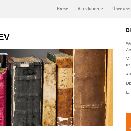
Home
Aktivitäten
Über uns
Bl
EV
We
Am
Vo
un
Au
Di
Ei