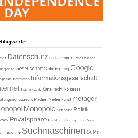
chlagwörter
Datenschutz
eu
Facebook
ards
Freies Wissen
Google
Gesellschaft
Globalisierung
derpreise
Informationsgesellschaft
gleplus
Information
nternet
Kartellrecht
Kongress
Internet-Ethik
metager
istungsschutzrecht
Medien
Medienkunst
onopol
Monopole
Politik
Netzpolitik
Privatsphäre
ivacy
Recht
Regulierung
Street View
Suchmaschinen
SuMa-
chmaschine