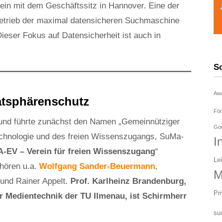
rein mit dem Geschäftssitz in Hannover. Eine der
 Betrieb der maximal datensicheren Suchmaschine
 Dieser Fokus auf Datensicherheit ist auch in
S
Aw
atsphärenschutz
För
 und führte zunächst den Namen „Gemeinnütziger
Goo
chnologie und des freien Wissenszugangs, SuMa-
I
-EV – Verein für freien Wissenszugang
“
Le
hören u.a.
Wolfgang Sander-Beuermann
,
M
und Rainer Appelt.
Prof. Karlheinz Brandenburg,
Pr
ür Medientechnik der TU Ilmenau, ist Schirmherr
su