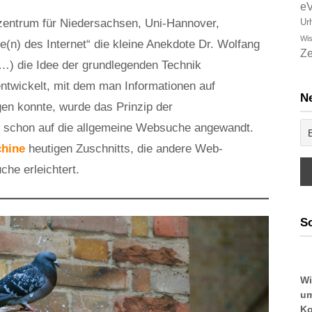
e
entrum für Niedersachsen, Uni-Hannover,
Ur
Wis
(n) des Internet“ die kleine Anekdote Dr. Wolfang
Ze
) die Idee der grundlegenden Technik
twickelt, mit dem man Informationen auf
Ne
gen konnte, wurde das Prinzip der
 schon auf die allgemeine Websuche angewandt.
chine
heutigen Zuschnitts, die andere Web-
he erleichtert.
So
Wi
um
Ko