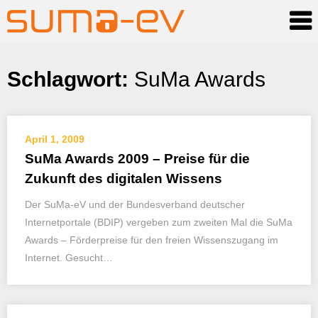
Skip
Schlagwort:
SuMa Awards
to
content
April 1, 2009
SuMa Awards 2009 – Preise für die
Zukunft des digitalen Wissens
Der SuMa-eV und der Bundesverband deutscher
Internetportale (BDIP) vergeben zum zweiten Mal die SuMa
Awards – Förderpreise für den freien Wissenszugang im
Internet. Gesucht…