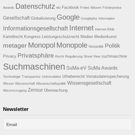
Datenschutz
eu
Facebook
Awards
Freies Wissen
Förderpreise
Google
Gesellschaft
Globalisierung
Googleplus
Information
Internet
Informationsgesellschaft
Internet-Ethik
Kartellrecht
Kongress
Leistungsschutzrecht
Medien
Medienkunst
Monopol
Monopole
metager
Politik
Netzpolitik
Privatsphäre
Privacy
suchmaschine
Recht
Regulierung
Street View
Suchmaschinen
SuMa-eV
SuMa Awards
Urheberrecht
Vorratsdatenspeicherung
Technologie
Transparenz
Universitäten
Wissensgesellschaft
Wissen
Wissenschaft
Wissenschaftspolitik
Zensur
Überwachung
Wissenszugang
Newsletter