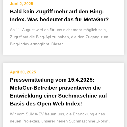
Juni 2, 2025
Bald kein Zugriff mehr auf den Bing-
Index. Was bedeutet das für MetaGer?
Ab 11. August wird es für uns nicht mehr möglich sein,
Zugriff auf die Bing-Api zu haben, die den Zugang zum
Bing-Index ermöglicht. Dieser…
April 30, 2025
Pressemitteilung vom 15.4.2025:
MetaGer-Betreiber präsentieren die
Entwicklung einer Suchmaschine auf
Basis des Open Web Index!
Wir vom SUMA-EV freuen uns, die Entwicklung eines
neuen Projektes, unserer neuen Suchmaschine „Nolm“,