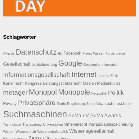
Schlagwörter
Datenschutz
eu
Facebook
Awards
Freies Wissen
Förderpreise
Google
Gesellschaft
Globalisierung
Googleplus
Information
Internet
Informationsgesellschaft
Internet-Ethik
Kartellrecht
Kongress
Leistungsschutzrecht
Medien
Medienkunst
Monopol
Monopole
metager
Politik
Netzpolitik
Privatsphäre
Privacy
suchmaschine
Recht
Regulierung
Street View
Suchmaschinen
SuMa-eV
SuMa Awards
Urheberrecht
Vorratsdatenspeicherung
Technologie
Transparenz
Universitäten
Wissensgesellschaft
Wissen
Wissenschaft
Wissenschaftspolitik
Zensur
Überwachung
Wissenszugang