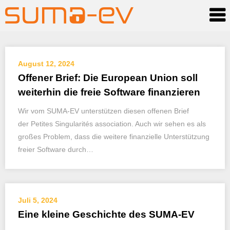
Skip
August 12, 2024
to
Offener Brief: Die European Union soll
content
weiterhin die freie Software finanzieren
Wir vom SUMA-EV unterstützen diesen offenen Brief
der Petites Singularités association. Auch wir sehen es als
großes Problem, dass die weitere finanzielle Unterstützung
freier Software durch…
Juli 5, 2024
Eine kleine Geschichte des SUMA-EV