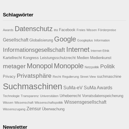
Schlagwörter
Datenschutz
eu
Facebook
Awards
Freies Wissen
Förderpreise
Google
Gesellschaft
Globalisierung
Googleplus
Information
Internet
Informationsgesellschaft
Internet-Ethik
Kartellrecht
Kongress
Leistungsschutzrecht
Medien
Medienkunst
Monopol
Monopole
metager
Politik
Netzpolitik
Privatsphäre
Privacy
suchmaschine
Recht
Regulierung
Street View
Suchmaschinen
SuMa-eV
SuMa Awards
Urheberrecht
Vorratsdatenspeicherung
Technologie
Transparenz
Universitäten
Wissensgesellschaft
Wissen
Wissenschaft
Wissenschaftspolitik
Zensur
Überwachung
Wissenszugang
Newsletter