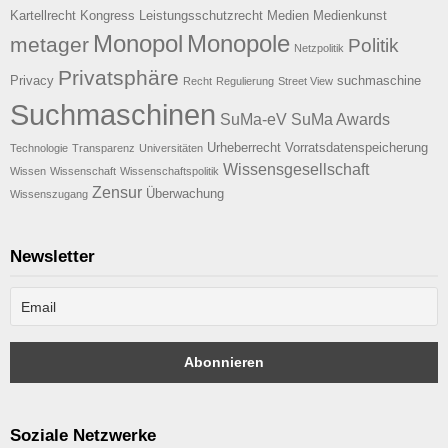
Kartellrecht
Kongress
Leistungsschutzrecht
Medien
Medienkunst
Monopol
Monopole
metager
Politik
Netzpolitik
Privatsphäre
Privacy
suchmaschine
Recht
Regulierung
Street View
Suchmaschinen
SuMa-eV
SuMa Awards
Urheberrecht
Vorratsdatenspeicherung
Technologie
Transparenz
Universitäten
Wissensgesellschaft
Wissen
Wissenschaft
Wissenschaftspolitik
Zensur
Überwachung
Wissenszugang
Newsletter
Soziale Netzwerke