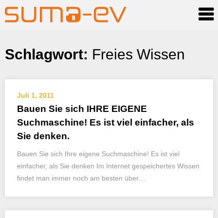
Skip
Schlagwort:
Freies Wissen
to
content
Juli 1, 2011
Bauen Sie sich IHRE EIGENE
Suchmaschine! Es ist viel einfacher, als
Sie denken.
Bauen Sie sich Ihre eigene Suchmaschine! Es ist viel
einfacher, als Sie denken Im Internet gespeichertes Wissen
findet man immer noch am besten über…