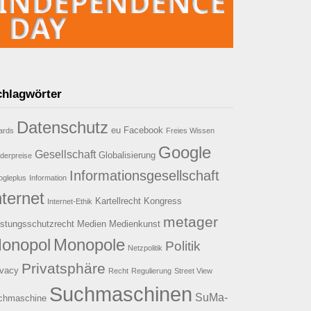
chlagwörter
Datenschutz
eu
Facebook
ards
Freies Wissen
Google
Gesellschaft
Globalisierung
derpreise
Informationsgesellschaft
gleplus
Information
nternet
Kartellrecht
Kongress
Internet-Ethik
metager
istungsschutzrecht
Medien
Medienkunst
onopol
Monopole
Politik
Netzpolitik
Privatsphäre
ivacy
Recht
Regulierung
Street View
Suchmaschinen
SuMa-
chmaschine