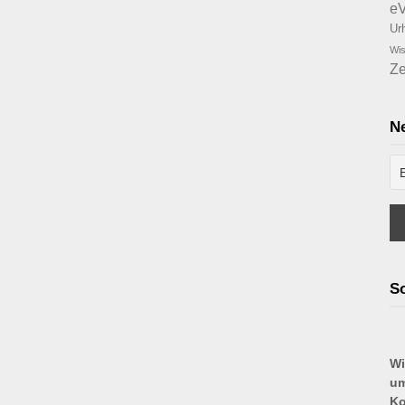
e
Ur
Wis
Ze
Ne
So
Wi
um
Ko