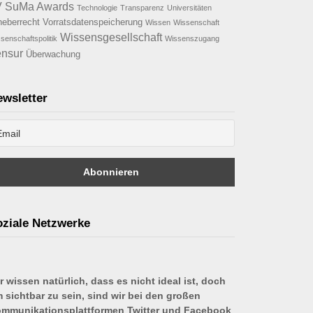
V
SuMa Awards
Technologie
Transparenz
Universitäten
heberrecht
Vorratsdatenspeicherung
Wissen
Wissenschaft
Wissensgesellschaft
senschaftspolitik
Wissenszugang
nsur
Überwachung
wsletter
ziale Netzwerke
r wissen natürlich, dass es nicht ideal ist, doch
 sichtbar zu sein, sind wir bei den großen
mmunikationsplattformen Twitter und Facebook