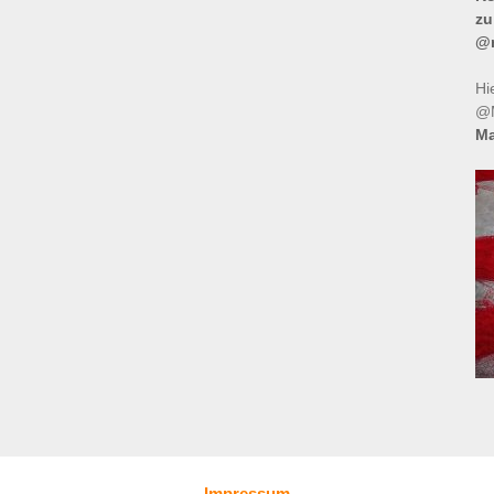
zu
@m
Hi
@M
Ma
Impressum