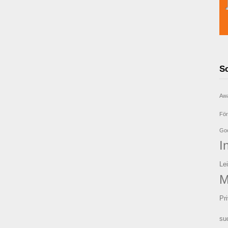
S
Aw
För
Goo
I
Le
M
Pr
su