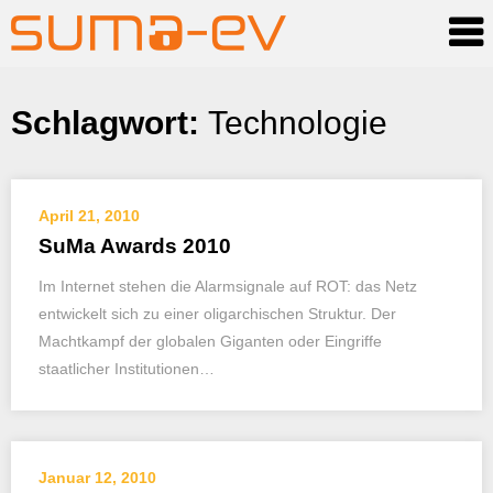
Skip
Schlagwort:
Technologie
to
content
April 21, 2010
SuMa Awards 2010
Im Internet stehen die Alarmsignale auf ROT: das Netz
entwickelt sich zu einer oligarchischen Struktur. Der
Machtkampf der globalen Giganten oder Eingriffe
staatlicher Institutionen…
Januar 12, 2010