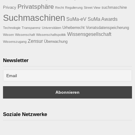
Privatsphäre
Privacy
suchmaschine
Recht
Regulierung
Street View
Suchmaschinen
SuMa-eV
SuMa Awards
Urheberrecht
Vorratsdatenspeicherung
Technologie
Transparenz
Universitäten
Wissensgesellschaft
Wissen
Wissenschaft
Wissenschaftspolitik
Zensur
Überwachung
Wissenszugang
Newsletter
Soziale Netzwerke