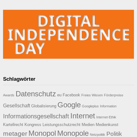
Schlagwörter
Datenschutz
eu
Facebook
Awards
Freies Wissen
Förderpreise
Google
Gesellschaft
Globalisierung
Googleplus
Information
Internet
Informationsgesellschaft
Internet-Ethik
Kartellrecht
Kongress
Leistungsschutzrecht
Medien
Medienkunst
Monopol
Monopole
metager
Politik
Netzpolitik