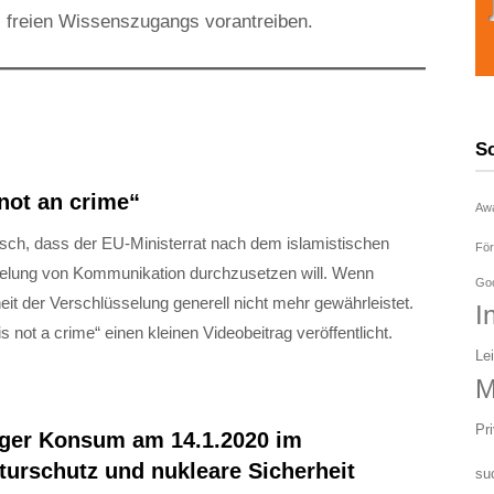
s freien Wissenszugangs vorantreiben.
S
not an crime“
Aw
tisch, dass der EU-Ministerrat nach dem islamistischen
För
elung von Kommunikation durchzusetzen will. Wenn
Goo
eit der Verschlüsselung generell nicht mehr gewährleistet.
I
ot a crime“ einen kleinen Videobeitrag veröffentlicht.
Le
M
Pr
iger Konsum am 14.1.2020 im
urschutz und nukleare Sicherheit
su