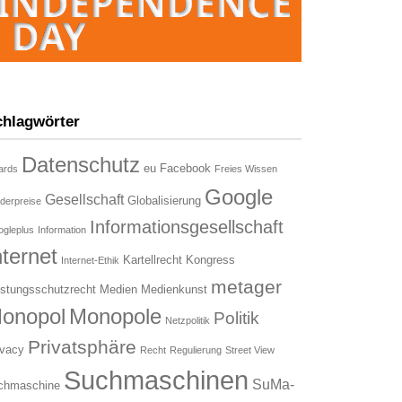
chlagwörter
Datenschutz
eu
Facebook
ards
Freies Wissen
Google
Gesellschaft
Globalisierung
derpreise
Informationsgesellschaft
gleplus
Information
nternet
Kartellrecht
Kongress
Internet-Ethik
metager
istungsschutzrecht
Medien
Medienkunst
onopol
Monopole
Politik
Netzpolitik
Privatsphäre
ivacy
Recht
Regulierung
Street View
Suchmaschinen
SuMa-
chmaschine