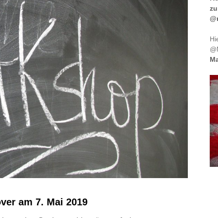
zu
@m
Hi
@M
Ma
over am 7. Mai 2019