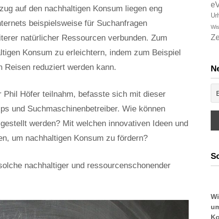
e
ezug auf den nachhaltigen Konsum liegen eng
Ur
Internets beispielsweise für Suchanfragen
Wis
terer natürlicher Ressourcen verbunden. Zum
Ze
altigen Konsum zu erleichtern, indem zum Beispiel
n Reisen reduziert werden kann.
Ne
hil Höfer teilnahm, befasste sich mit dieser
t-Ups und Suchmaschinenbetreiber. Wie können
 gestellt werden? Mit welchen innovativen Ideen und
en, um nachhaltigen Konsum zu fördern?
So
 solche nachhaltiger und ressourcenschonender
Wi
um
Ko