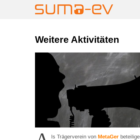
Skip
Weitere Aktivitäten
to
content
ls Trägerverein von
MetaGer
beteilig