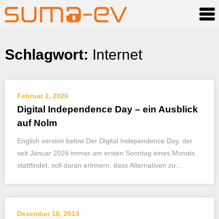
Skip
Schlagwort:
Internet
to
content
Februar 1, 2026
Digital Independence Day – ein Ausblick
auf Nolm
English version below Der Digital Independence Day, der
seit Januar 2026 immer am ersten Sonntag eines Monats
stattfindet, soll daran erinnern, dass Alternativen zu…
Dezember 18, 2013