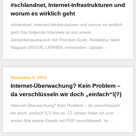
#schlandnet, Internet-Infrastrukturen und
worum es wirklich geht
schlandnet, Internet-Infrastrukturen und worum es wirklich
geht Das folgende Interview ist aus einem
Gedankenaustausch mit Thorsten Greb, Redakteur beim
Magazin DIGITAL LERNEN, entstanden. Update:…
Dezember 5, 2013
Internet-Überwachung? Kein Problem –
da verschlüsseln wir doch „einfach“!(?)
Internet-Überwachung? Kein Problem – da verschlüsseln
wir doch „einfach“!(?) Vor ca. 12 Jahren habe ich zum
ersten Mal meine Emails mit PGP verschlüsselt. Im…