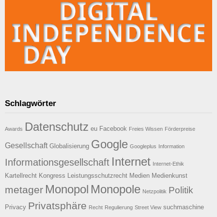
Schlagwörter
Datenschutz
eu
Facebook
Awards
Freies Wissen
Förderpreise
Google
Gesellschaft
Globalisierung
Googleplus
Information
Internet
Informationsgesellschaft
Internet-Ethik
Kartellrecht
Kongress
Leistungsschutzrecht
Medien
Medienkunst
Monopol
Monopole
metager
Politik
Netzpolitik
Privatsphäre
Privacy
suchmaschine
Recht
Regulierung
Street View