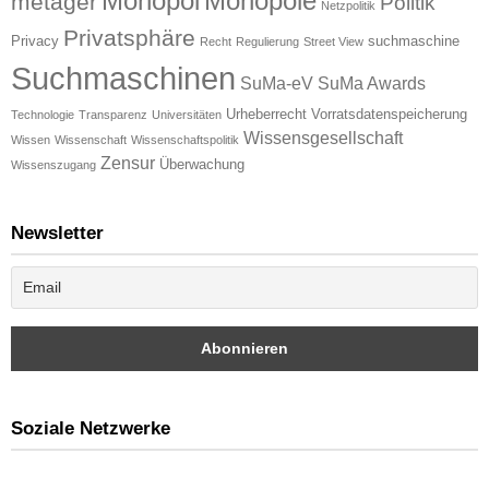
Monopol
Monopole
metager
Politik
Netzpolitik
Privatsphäre
Privacy
suchmaschine
Recht
Regulierung
Street View
Suchmaschinen
SuMa-eV
SuMa Awards
Urheberrecht
Vorratsdatenspeicherung
Technologie
Transparenz
Universitäten
Wissensgesellschaft
Wissen
Wissenschaft
Wissenschaftspolitik
Zensur
Überwachung
Wissenszugang
Newsletter
Soziale Netzwerke