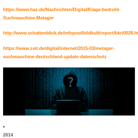
https://www.haz.de/Nachrichten/Digital/Klage-bedroht-
Suchmaschine-Metager
http://www.schattenblick.de/infopool/bildkult/report/bkri0028.h
https://www.zeit.de/digital/internet/2015-03/metager-
suchmaschine-deutschland-update-datenschutz
2014