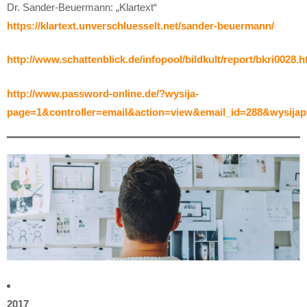
Dr. Sander-Beuermann: „Klartext“
https://klartext.unverschluesselt.net/sander-beuermann/
http://www.schattenblick.de/infopool/bildkult/report/bkri0028.h
http://www.password-online.de/?wysija-
page=1&controller=email&action=view&email_id=288&wysijap
2017