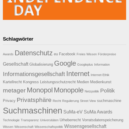
Schlagwörter
Datenschutz
eu
Facebook
Awards
Freies Wissen
Förderpreise
Google
Gesellschaft
Globalisierung
Googleplus
Information
Internet
Informationsgesellschaft
Internet-Ethik
Kartellrecht
Kongress
Leistungsschutzrecht
Medien
Medienkunst
Monopol
Monopole
metager
Politik
Netzpolitik
Privatsphäre
Privacy
suchmaschine
Recht
Regulierung
Street View
Suchmaschinen
SuMa-eV
SuMa Awards
Urheberrecht
Vorratsdatenspeicherung
Technologie
Transparenz
Universitäten
Wissensgesellschaft
Wissen
Wissenschaft
Wissenschaftspolitik