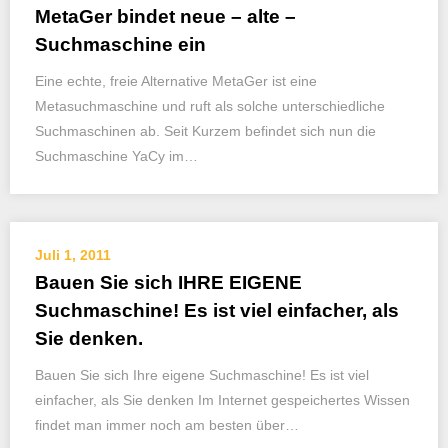
MetaGer bindet neue – alte –
Suchmaschine ein
Eine echte, freie Alternative MetaGer ist eine
Metasuchmaschine und ruft als solche unterschiedliche
Suchmaschinen ab. Seit Kurzem befindet sich nun die
Suchmaschine YaCy im…
Juli 1, 2011
Bauen Sie sich IHRE EIGENE
Suchmaschine! Es ist viel einfacher, als
Sie denken.
Bauen Sie sich Ihre eigene Suchmaschine! Es ist viel
einfacher, als Sie denken Im Internet gespeichertes Wissen
findet man immer noch am besten über…