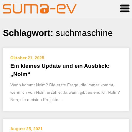
Skip
Schlagwort:
suchmaschine
to
content
Oktober 21, 2025
Ein kleines Update und ein Ausblick:
„Nolm“
Wann kommt Nolm? Die erste Frage, die immer kommt,
wenn ich von Nolm erzähle: Ja wann gibt es endlich Nolm?
Nun, die meisten Projekte…
August 25, 2021