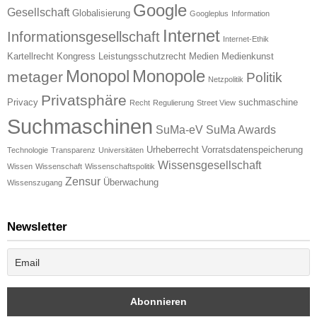
Google
Gesellschaft
Globalisierung
Googleplus
Information
Internet
Informationsgesellschaft
Internet-Ethik
Kartellrecht
Kongress
Leistungsschutzrecht
Medien
Medienkunst
Monopol
Monopole
metager
Politik
Netzpolitik
Privatsphäre
Privacy
suchmaschine
Recht
Regulierung
Street View
Suchmaschinen
SuMa-eV
SuMa Awards
Urheberrecht
Vorratsdatenspeicherung
Technologie
Transparenz
Universitäten
Wissensgesellschaft
Wissen
Wissenschaft
Wissenschaftspolitik
Zensur
Überwachung
Wissenszugang
Newsletter