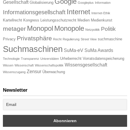
Google
Gesellschaft
Globalisierung
Googleplus
Information
Internet
Informationsgesellschaft
Internet-Ethik
Kartellrecht
Kongress
Leistungsschutzrecht
Medien
Medienkunst
Monopol
Monopole
metager
Politik
Netzpolitik
Privatsphäre
Privacy
suchmaschine
Recht
Regulierung
Street View
Suchmaschinen
SuMa-eV
SuMa Awards
Urheberrecht
Vorratsdatenspeicherung
Technologie
Transparenz
Universitäten
Wissensgesellschaft
Wissen
Wissenschaft
Wissenschaftspolitik
Zensur
Überwachung
Wissenszugang
Newsletter