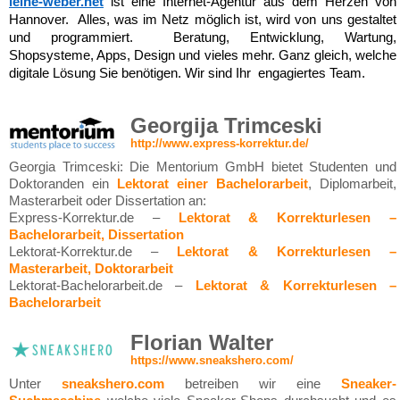
leine-weber.net
ist eine Internet-Agentur aus dem Herzen von
Hannover. Alles, was im Netz möglich ist, wird von uns gestaltet
und programmiert. Beratung, Entwicklung, Wartung,
Shopsysteme, Apps, Design und vieles mehr. Ganz gleich, welche
digitale Lösun
g Sie benötigen. Wir sind Ihr engagiertes Team.
Georgija Trimceski
http://www.express-korrektur.de/
Georgia Trimceski: Die Mentorium GmbH bietet Studenten und
Doktoranden ein
Lektorat einer Bachelorarbeit
, Diplomarbeit,
Masterarbeit oder Dissertation an:
Express-Korrektur.de –
Lektorat & Korrekturlesen –
Bachelorarbeit, Dissertation
Lektorat-Korrektur.de –
Lektorat & Korrekturlesen –
Masterarbeit, Doktorarbeit
Lektorat-Bachelorarbeit.de –
Lektorat & Korrekturlesen –
Bachelorarbeit
Florian Walter
https://www.sneakshero.com/
Unter
sneakshero.com
betreiben wir eine
Sneaker-