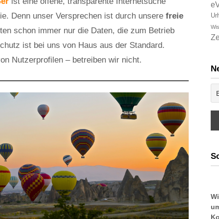
er
ist eine offene, transparente Internetsuche
e
ntie. Denn unser Versprechen ist durch unsere
freie
Ur
Wis
iten schon immer nur die Daten, die zum Betrieb
Ze
schutz ist bei uns von Haus aus der Standard.
on Nutzerprofilen – betreiben wir nicht.
Ne
So
Wi
um
Ko