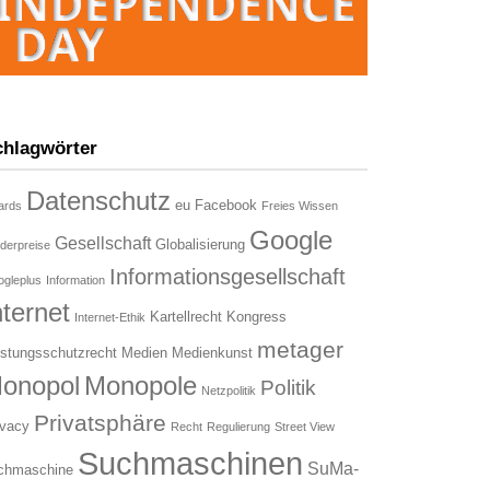
chlagwörter
Datenschutz
eu
Facebook
ards
Freies Wissen
Google
Gesellschaft
Globalisierung
derpreise
Informationsgesellschaft
gleplus
Information
nternet
Kartellrecht
Kongress
Internet-Ethik
metager
istungsschutzrecht
Medien
Medienkunst
onopol
Monopole
Politik
Netzpolitik
Privatsphäre
ivacy
Recht
Regulierung
Street View
Suchmaschinen
SuMa-
chmaschine