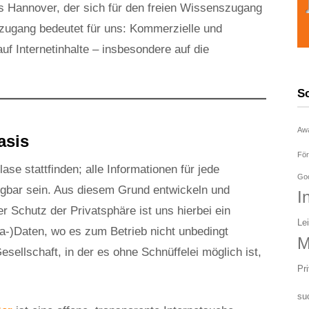
us Hannover, der sich für den freien Wissenszugang
szugang bedeutet für uns: Kommerzielle und
auf Internetinhalte – insbesondere auf die
S
Aw
asis
För
lase stattfinden; alle Informationen für jede
Goo
fügbar sein. Aus diesem Grund entwickeln und
I
er Schutz der Privatsphäre ist uns hierbei ein
Le
ta-)Daten, wo es zum Betrieb nicht unbedingt
M
Gesellschaft, in der es ohne Schnüffelei möglich ist,
Pr
su