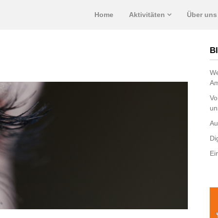
Home
Aktivitäten
Über uns
Bl
We
Am
Vo
un
Au
Di
Ei