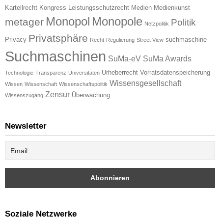
Kartellrecht
Kongress
Leistungsschutzrecht
Medien
Medienkunst
Monopol
Monopole
metager
Politik
Netzpolitik
Privatsphäre
Privacy
suchmaschine
Recht
Regulierung
Street View
Suchmaschinen
SuMa-eV
SuMa Awards
Urheberrecht
Vorratsdatenspeicherung
Technologie
Transparenz
Universitäten
Wissensgesellschaft
Wissen
Wissenschaft
Wissenschaftspolitik
Zensur
Überwachung
Wissenszugang
Newsletter
Soziale Netzwerke