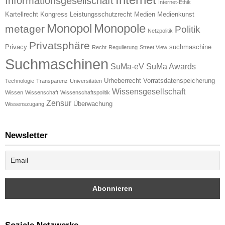
Informationsgesellschaft
Internet-Ethik
Kartellrecht
Kongress
Leistungsschutzrecht
Medien
Medienkunst
Monopol
Monopole
metager
Politik
Netzpolitik
Privatsphäre
Privacy
suchmaschine
Recht
Regulierung
Street View
Suchmaschinen
SuMa-eV
SuMa Awards
Urheberrecht
Vorratsdatenspeicherung
Technologie
Transparenz
Universitäten
Wissensgesellschaft
Wissen
Wissenschaft
Wissenschaftspolitik
Zensur
Überwachung
Wissenszugang
Newsletter