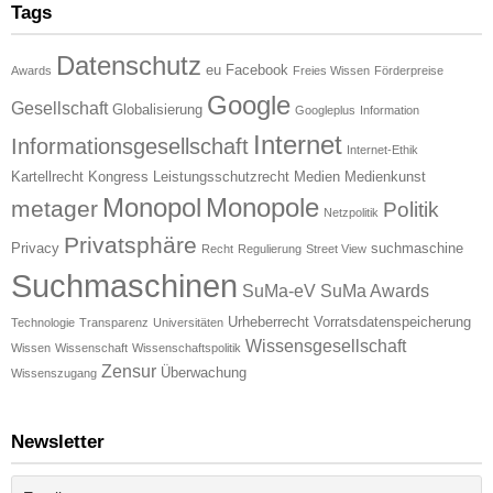
Tags
Datenschutz
eu
Facebook
Awards
Freies Wissen
Förderpreise
Google
Gesellschaft
Globalisierung
Googleplus
Information
Internet
Informationsgesellschaft
Internet-Ethik
Kartellrecht
Kongress
Leistungsschutzrecht
Medien
Medienkunst
Monopol
Monopole
metager
Politik
Netzpolitik
Privatsphäre
Privacy
suchmaschine
Recht
Regulierung
Street View
Suchmaschinen
SuMa-eV
SuMa Awards
Urheberrecht
Vorratsdatenspeicherung
Technologie
Transparenz
Universitäten
Wissensgesellschaft
Wissen
Wissenschaft
Wissenschaftspolitik
Zensur
Überwachung
Wissenszugang
Newsletter