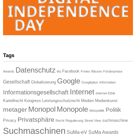
Tags
Datenschutz
eu
Facebook
Awards
Freies Wissen
Förderpreise
Google
Gesellschaft
Globalisierung
Googleplus
Information
Internet
Informationsgesellschaft
Internet-Ethik
Kartellrecht
Kongress
Leistungsschutzrecht
Medien
Medienkunst
Monopol
Monopole
metager
Politik
Netzpolitik
Privatsphäre
Privacy
suchmaschine
Recht
Regulierung
Street View
Suchmaschinen
SuMa-eV
SuMa Awards