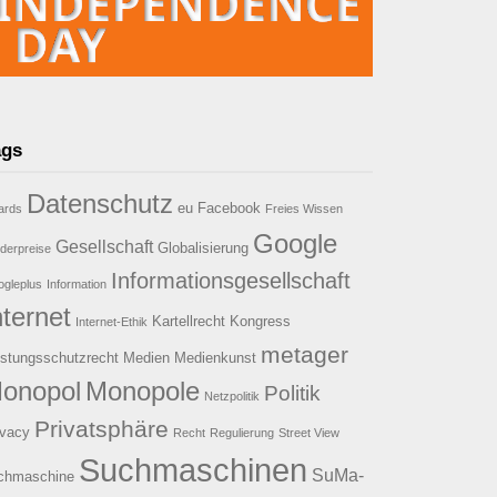
ags
Datenschutz
eu
Facebook
ards
Freies Wissen
Google
Gesellschaft
Globalisierung
derpreise
Informationsgesellschaft
gleplus
Information
nternet
Kartellrecht
Kongress
Internet-Ethik
metager
istungsschutzrecht
Medien
Medienkunst
onopol
Monopole
Politik
Netzpolitik
Privatsphäre
ivacy
Recht
Regulierung
Street View
Suchmaschinen
SuMa-
chmaschine