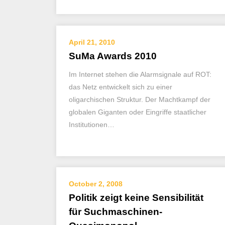
April 21, 2010
SuMa Awards 2010
Im Internet stehen die Alarmsignale auf ROT:
das Netz entwickelt sich zu einer
oligarchischen Struktur. Der Machtkampf der
globalen Giganten oder Eingriffe staatlicher
Institutionen…
October 2, 2008
Politik zeigt keine Sensibilität
für Suchmaschinen-