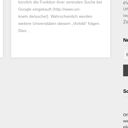
kürzlich die Funktion ihrer zentralen Suche bei
e
Google eingekauft (http://www.uni-
Ur
koeln.de/suche/). Wahrscheinlich werden
Wis
Ze
weitere Universitäten diesem „Vorbild“ folgen.
Dies…
Ne
So
Of
we
pl