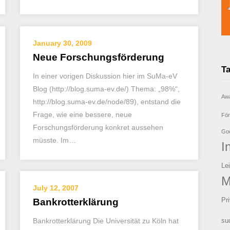
January 30, 2009
Neue Forschungsförderung
T
In einer vorigen Diskussion hier im SuMa-eV
Blog (http://blog.suma-ev.de/) Thema: „98%“,
Aw
http://blog.suma-ev.de/node/89), entstand die
Frage, wie eine bessere, neue
För
Forschungsförderung konkret aussehen
Goo
müsste. Im…
I
Le
M
July 12, 2007
Pr
Bankrotterklärung
Bankrotterklärung Die Universität zu Köln hat
su