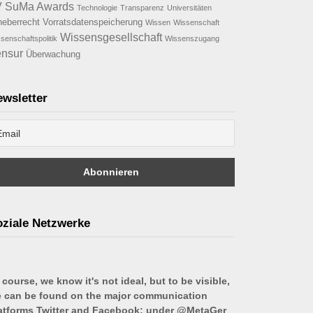
V
SuMa Awards
Technologie
Transparenz
Universitäten
heberrecht
Vorratsdatenspeicherung
Wissen
Wissenschaft
Wissensgesellschaft
senschaftspolitik
Wissenszugang
nsur
Überwachung
wsletter
ziale Netzwerke
 course, we know it's not ideal, but to be visible,
 can be found on the major communication
atforms Twitter and Facebook: under @MetaGer