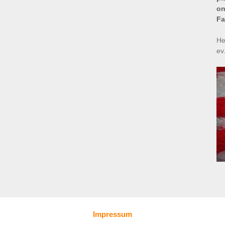
on
Fa
He
ev
Impressum