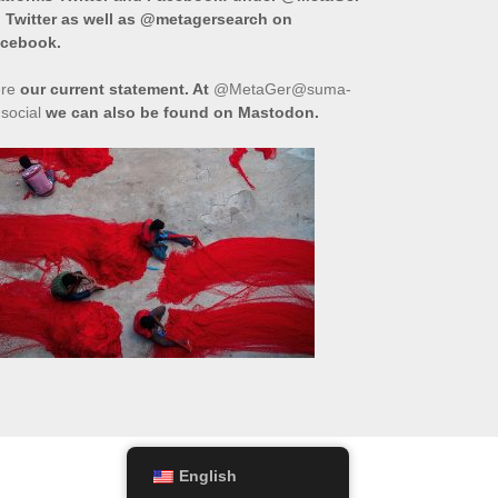
 Twitter as well as @metagersearch on
cebook.
re
our current statement. At
@MetaGer@suma-
.social
we can also be found on Mastodon.
English