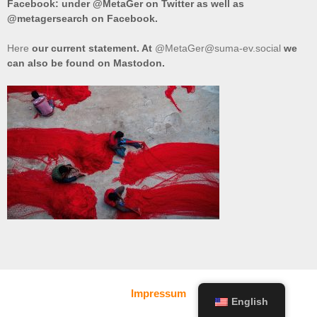
Facebook: under @MetaGer on Twitter as well as
@metagersearch on Facebook.
Here
our current statement. At
@MetaGer@suma-ev.social
we
can also be found on Mastodon.
Impressum
English