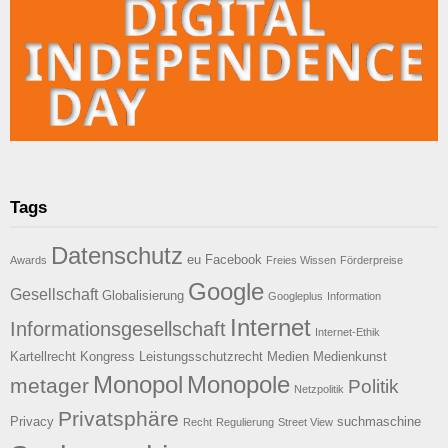
Tags
Datenschutz
eu
Facebook
Awards
Freies Wissen
Förderpreise
Google
Gesellschaft
Globalisierung
Googleplus
Information
Internet
Informationsgesellschaft
Internet-Ethik
Kartellrecht
Kongress
Leistungsschutzrecht
Medien
Medienkunst
Monopol
Monopole
metager
Politik
Netzpolitik
Privatsphäre
Privacy
suchmaschine
Recht
Regulierung
Street View