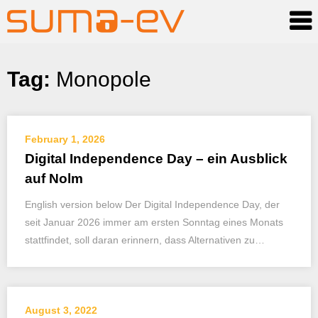
Skip
Tag:
Monopole
to
content
February 1, 2026
Digital Independence Day – ein Ausblick
auf Nolm
English version below Der Digital Independence Day, der
seit Januar 2026 immer am ersten Sonntag eines Monats
stattfindet, soll daran erinnern, dass Alternativen zu…
August 3, 2022