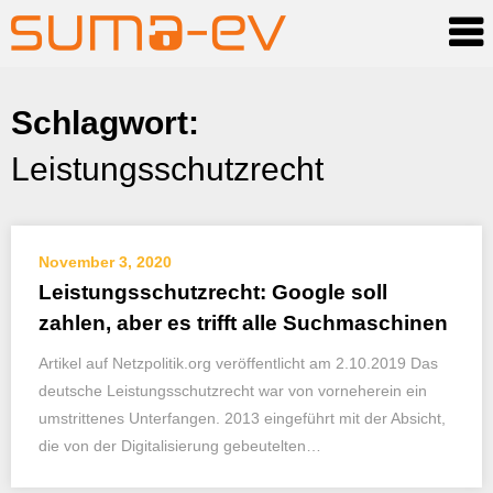
Skip
Schlagwort:
to
Leistungsschutzrecht
content
November 3, 2020
Leistungsschutzrecht: Google soll
zahlen, aber es trifft alle Suchmaschinen
Artikel auf Netzpolitik.org veröffentlicht am 2.10.2019 Das
deutsche Leistungsschutzrecht war von vorneherein ein
umstrittenes Unterfangen. 2013 eingeführt mit der Absicht,
die von der Digitalisierung gebeutelten…