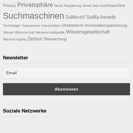
Privatsphäre
Privacy
suchmaschine
Recht
Regulierung
Street View
Suchmaschinen
SuMa-eV
SuMa Awards
Urheberrecht
Vorratsdatenspeicherung
Technologie
Transparenz
Universitäten
Wissensgesellschaft
Wissen
Wissenschaft
Wissenschaftspolitik
Zensur
Überwachung
Wissenszugang
Newsletter
Soziale Netzwerke