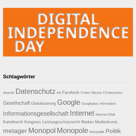
Schlagwörter
Datenschutz
eu
Facebook
Awards
Freies Wissen
Förderpreise
Google
Gesellschaft
Globalisierung
Googleplus
Information
Internet
Informationsgesellschaft
Internet-Ethik
Kartellrecht
Kongress
Leistungsschutzrecht
Medien
Medienkunst
Monopol
Monopole
metager
Politik
Netzpolitik