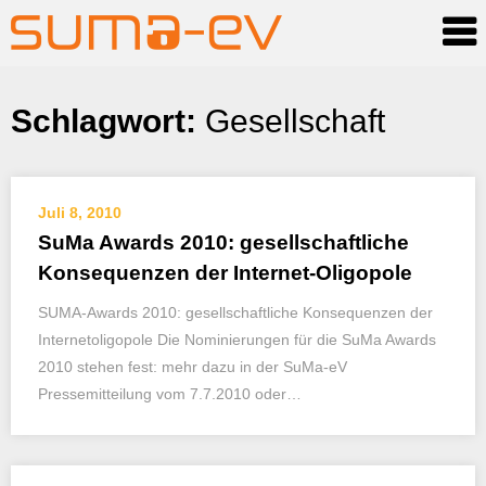
Skip
Schlagwort:
Gesellschaft
to
content
Juli 8, 2010
SuMa Awards 2010: gesellschaftliche
Konsequenzen der Internet-Oligopole
SUMA-Awards 2010: gesellschaftliche Konsequenzen der
Internetoligopole Die Nominierungen für die SuMa Awards
2010 stehen fest: mehr dazu in der SuMa-eV
Pressemitteilung vom 7.7.2010 oder…