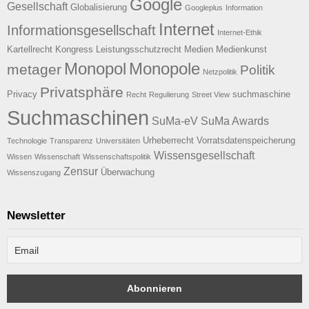
Google
Gesellschaft
Globalisierung
Googleplus
Information
Internet
Informationsgesellschaft
Internet-Ethik
Kartellrecht
Kongress
Leistungsschutzrecht
Medien
Medienkunst
Monopol
Monopole
metager
Politik
Netzpolitik
Privatsphäre
Privacy
suchmaschine
Recht
Regulierung
Street View
Suchmaschinen
SuMa-eV
SuMa Awards
Urheberrecht
Vorratsdatenspeicherung
Technologie
Transparenz
Universitäten
Wissensgesellschaft
Wissen
Wissenschaft
Wissenschaftspolitik
Zensur
Überwachung
Wissenszugang
Newsletter