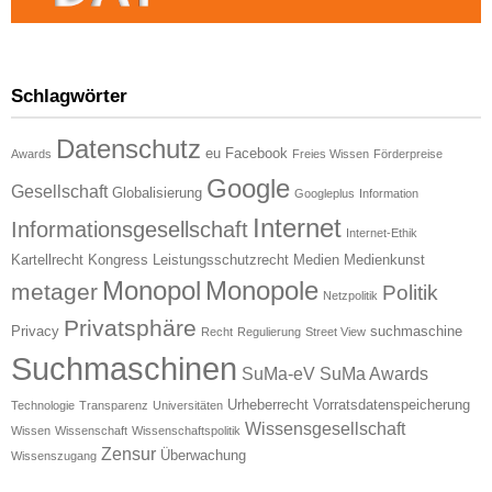
Schlagwörter
Datenschutz
eu
Facebook
Awards
Freies Wissen
Förderpreise
Google
Gesellschaft
Globalisierung
Googleplus
Information
Internet
Informationsgesellschaft
Internet-Ethik
Kartellrecht
Kongress
Leistungsschutzrecht
Medien
Medienkunst
Monopol
Monopole
metager
Politik
Netzpolitik
Privatsphäre
Privacy
suchmaschine
Recht
Regulierung
Street View
Suchmaschinen
SuMa-eV
SuMa Awards
Urheberrecht
Vorratsdatenspeicherung
Technologie
Transparenz
Universitäten
Wissensgesellschaft
Wissen
Wissenschaft
Wissenschaftspolitik
Zensur
Überwachung
Wissenszugang