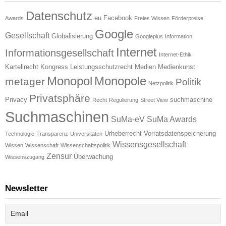
Datenschutz
eu
Facebook
Awards
Freies Wissen
Förderpreise
Google
Gesellschaft
Globalisierung
Googleplus
Information
Internet
Informationsgesellschaft
Internet-Ethik
Kartellrecht
Kongress
Leistungsschutzrecht
Medien
Medienkunst
Monopol
Monopole
metager
Politik
Netzpolitik
Privatsphäre
Privacy
suchmaschine
Recht
Regulierung
Street View
Suchmaschinen
SuMa-eV
SuMa Awards
Urheberrecht
Vorratsdatenspeicherung
Technologie
Transparenz
Universitäten
Wissensgesellschaft
Wissen
Wissenschaft
Wissenschaftspolitik
Zensur
Überwachung
Wissenszugang
Newsletter