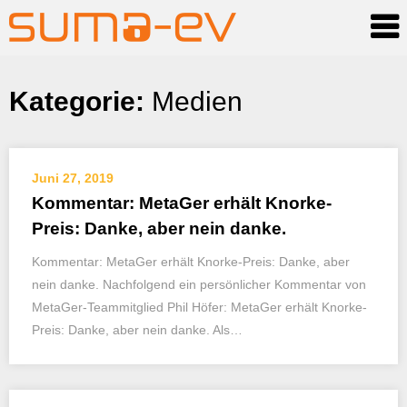
Skip
Kategorie:
Medien
to
content
Juni 27, 2019
Kommentar: MetaGer erhält Knorke-
Preis: Danke, aber nein danke.
Kommentar: MetaGer erhält Knorke-Preis: Danke, aber
nein danke. Nachfolgend ein persönlicher Kommentar von
MetaGer-Teammitglied Phil Höfer: MetaGer erhält Knorke-
Preis: Danke, aber nein danke. Als…