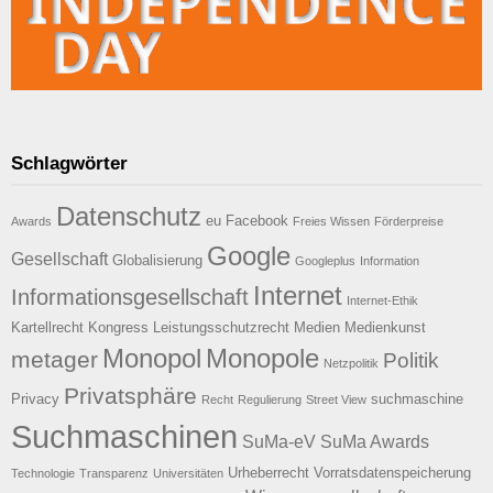
Schlagwörter
Datenschutz
eu
Facebook
Awards
Freies Wissen
Förderpreise
Google
Gesellschaft
Globalisierung
Googleplus
Information
Internet
Informationsgesellschaft
Internet-Ethik
Kartellrecht
Kongress
Leistungsschutzrecht
Medien
Medienkunst
Monopol
Monopole
metager
Politik
Netzpolitik
Privatsphäre
Privacy
suchmaschine
Recht
Regulierung
Street View
Suchmaschinen
SuMa-eV
SuMa Awards
Urheberrecht
Vorratsdatenspeicherung
Technologie
Transparenz
Universitäten