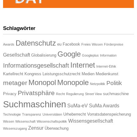
Schlagwörter
Datenschutz
eu
Facebook
Awards
Freies Wissen
Förderpreise
Google
Gesellschaft
Globalisierung
Googleplus
Information
Internet
Informationsgesellschaft
Internet-Ethik
Kartellrecht
Kongress
Leistungsschutzrecht
Medien
Medienkunst
Monopol
Monopole
metager
Politik
Netzpolitik
Privatsphäre
Privacy
suchmaschine
Recht
Regulierung
Street View
Suchmaschinen
SuMa-eV
SuMa Awards
Urheberrecht
Vorratsdatenspeicherung
Technologie
Transparenz
Universitäten
Wissensgesellschaft
Wissen
Wissenschaft
Wissenschaftspolitik
Zensur
Überwachung
Wissenszugang