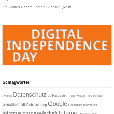
Ein kleines Update und ein Ausblick: „Nolm“
Schlagwörter
Datenschutz
eu
Facebook
Awards
Freies Wissen
Förderpreise
Google
Gesellschaft
Globalisierung
Googleplus
Information
Internet
Informationsgesellschaft