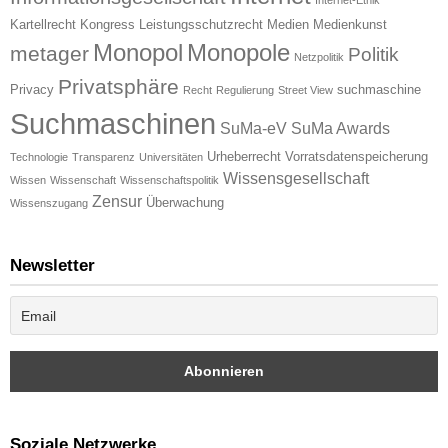
Internet-Ethik
Kartellrecht
Kongress
Leistungsschutzrecht
Medien
Medienkunst
Monopol
Monopole
metager
Politik
Netzpolitik
Privatsphäre
Privacy
suchmaschine
Recht
Regulierung
Street View
Suchmaschinen
SuMa-eV
SuMa Awards
Urheberrecht
Vorratsdatenspeicherung
Technologie
Transparenz
Universitäten
Wissensgesellschaft
Wissen
Wissenschaft
Wissenschaftspolitik
Zensur
Überwachung
Wissenszugang
Newsletter
Soziale Netzwerke