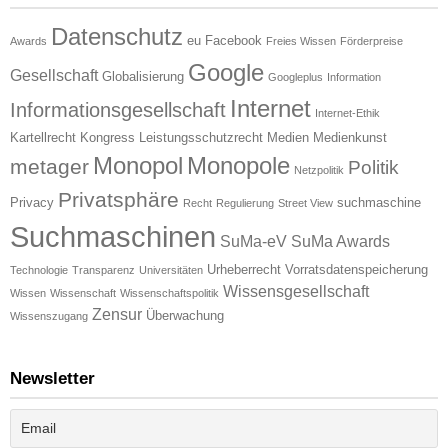
Datenschutz
eu
Facebook
Awards
Freies Wissen
Förderpreise
Google
Gesellschaft
Globalisierung
Googleplus
Information
Internet
Informationsgesellschaft
Internet-Ethik
Kartellrecht
Kongress
Leistungsschutzrecht
Medien
Medienkunst
Monopol
Monopole
metager
Politik
Netzpolitik
Privatsphäre
Privacy
suchmaschine
Recht
Regulierung
Street View
Suchmaschinen
SuMa-eV
SuMa Awards
Urheberrecht
Vorratsdatenspeicherung
Technologie
Transparenz
Universitäten
Wissensgesellschaft
Wissen
Wissenschaft
Wissenschaftspolitik
Zensur
Überwachung
Wissenszugang
Newsletter