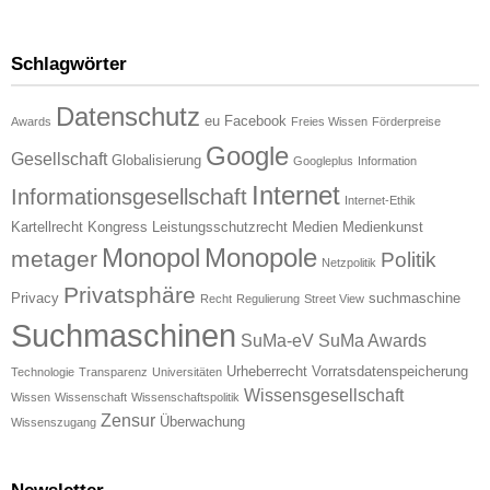
Schlagwörter
Datenschutz
eu
Facebook
Awards
Freies Wissen
Förderpreise
Google
Gesellschaft
Globalisierung
Googleplus
Information
Internet
Informationsgesellschaft
Internet-Ethik
Kartellrecht
Kongress
Leistungsschutzrecht
Medien
Medienkunst
Monopol
Monopole
metager
Politik
Netzpolitik
Privatsphäre
Privacy
suchmaschine
Recht
Regulierung
Street View
Suchmaschinen
SuMa-eV
SuMa Awards
Urheberrecht
Vorratsdatenspeicherung
Technologie
Transparenz
Universitäten
Wissensgesellschaft
Wissen
Wissenschaft
Wissenschaftspolitik
Zensur
Überwachung
Wissenszugang