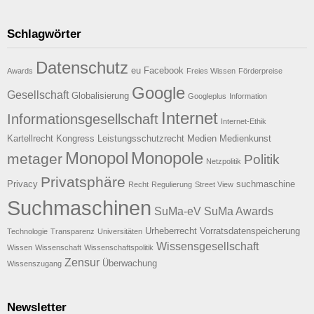
Schlagwörter
Datenschutz
eu
Facebook
Awards
Freies Wissen
Förderpreise
Google
Gesellschaft
Globalisierung
Googleplus
Information
Internet
Informationsgesellschaft
Internet-Ethik
Kartellrecht
Kongress
Leistungsschutzrecht
Medien
Medienkunst
Monopol
Monopole
metager
Politik
Netzpolitik
Privatsphäre
Privacy
suchmaschine
Recht
Regulierung
Street View
Suchmaschinen
SuMa-eV
SuMa Awards
Urheberrecht
Vorratsdatenspeicherung
Technologie
Transparenz
Universitäten
Wissensgesellschaft
Wissen
Wissenschaft
Wissenschaftspolitik
Zensur
Überwachung
Wissenszugang
Newsletter