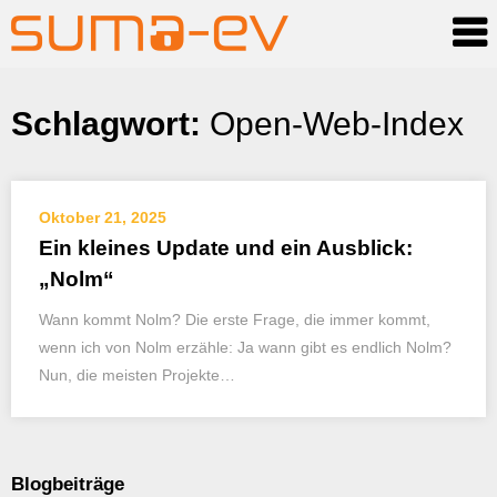
Skip
Schlagwort:
Open-Web-Index
to
content
Oktober 21, 2025
Ein kleines Update und ein Ausblick:
„Nolm“
Wann kommt Nolm? Die erste Frage, die immer kommt,
wenn ich von Nolm erzähle: Ja wann gibt es endlich Nolm?
Nun, die meisten Projekte…
Blogbeiträge