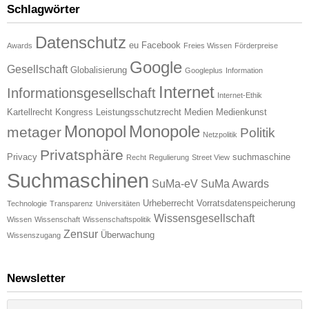
Schlagwörter
Datenschutz
eu
Facebook
Awards
Freies Wissen
Förderpreise
Google
Gesellschaft
Globalisierung
Googleplus
Information
Internet
Informationsgesellschaft
Internet-Ethik
Kartellrecht
Kongress
Leistungsschutzrecht
Medien
Medienkunst
Monopol
Monopole
metager
Politik
Netzpolitik
Privatsphäre
Privacy
suchmaschine
Recht
Regulierung
Street View
Suchmaschinen
SuMa-eV
SuMa Awards
Urheberrecht
Vorratsdatenspeicherung
Technologie
Transparenz
Universitäten
Wissensgesellschaft
Wissen
Wissenschaft
Wissenschaftspolitik
Zensur
Überwachung
Wissenszugang
Newsletter