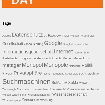
Tags
Datenschutz
eu
Facebook
Awards
Freies Wissen
Förderpreise
Google
Gesellschaft
Globalisierung
Googleplus
Information
Internet
Informationsgesellschaft
Internet-Ethik
Kartellrecht
Kongress
Leistungsschutzrecht
Medien
Medienkunst
Monopol
Monopole
metager
Politik
Netzpolitik
Privatsphäre
Privacy
suchmaschine
Recht
Regulierung
Street View
Suchmaschinen
SuMa-eV
SuMa Awards
Urheberrecht
Vorratsdatenspeicherung
Technologie
Transparenz
Universitäten
Wissensgesellschaft
Wissen
Wissenschaft
Wissenschaftspolitik
Zensur
Überwachung
Wissenszugang