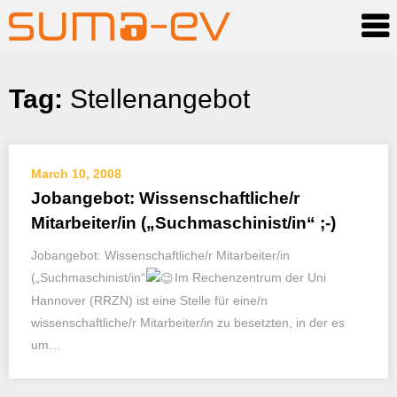
Skip
Tag:
Stellenangebot
to
content
March 10, 2008
Jobangebot: Wissenschaftliche/r
Mitarbeiter/in („Suchmaschinist/in“ ;-)
Jobangebot: Wissenschaftliche/r Mitarbeiter/in
(„Suchmaschinist/in“
Im Rechenzentrum der Uni
Hannover (RRZN) ist eine Stelle für eine/n
wissenschaftliche/r Mitarbeiter/in zu besetzten, in der es
um…