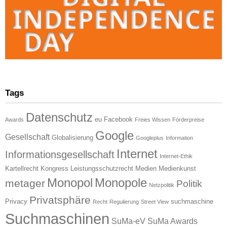
Tags
Datenschutz
eu
Facebook
Awards
Freies Wissen
Förderpreise
Google
Gesellschaft
Globalisierung
Googleplus
Information
Internet
Informationsgesellschaft
Internet-Ethik
Kartellrecht
Kongress
Leistungsschutzrecht
Medien
Medienkunst
Monopol
Monopole
metager
Politik
Netzpolitik
Privatsphäre
Privacy
suchmaschine
Recht
Regulierung
Street View
Suchmaschinen
SuMa-eV
SuMa Awards