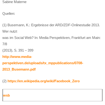
Sabine Materne
Quellen:
(1) Busemann, K.: Ergebnisse der ARD/ZDF-Onlinestudie 2013.
Wer nutzt
was im Social Web? In: Media Perspektiven, Frankfurt am Main:
7/8
(2013), S. 391 – 399
http://www.media-
perspektiven.de/uploads/tx_mppublications/0708-
2013_Busemann.pdf
(2)
https://en.wikipedia.org/wiki/Facebook_Zero
wsb