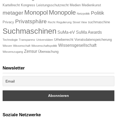
Kartellrecht
Kongress
Leistungsschutzrecht
Medien
Medienkunst
Monopol
Monopole
metager
Politik
Netzpolitik
Privatsphäre
Privacy
suchmaschine
Recht
Regulierung
Street View
Suchmaschinen
SuMa-eV
SuMa Awards
Urheberrecht
Vorratsdatenspeicherung
Technologie
Transparenz
Universitäten
Wissensgesellschaft
Wissen
Wissenschaft
Wissenschaftspolitik
Zensur
Überwachung
Wissenszugang
Newsletter
Soziale Netzwerke