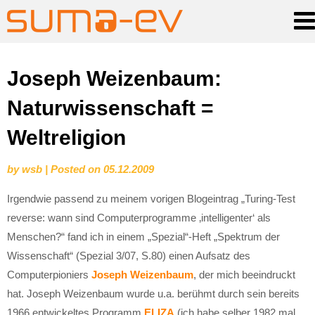
Skip
Joseph Weizenbaum:
to
Naturwissenschaft =
content
Weltreligion
by
wsb
|
Posted on
05.12.2009
Irgendwie passend zu meinem vorigen Blogeintrag „Turing-Test
reverse: wann sind Computerprogramme ‚intelligenter‘ als
Menschen?“ fand ich in einem „Spezial“-Heft „Spektrum der
Wissenschaft“ (Spezial 3/07, S.80) einen Aufsatz des
Computerpioniers
Joseph Weizenbaum
, der mich beeindruckt
hat. Joseph Weizenbaum wurde u.a. berühmt durch sein bereits
1966 entwickeltes Programm
ELIZA
(ich habe selber 1982 mal