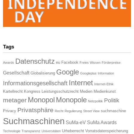
Tags
Datenschutz
eu
Facebook
Awards
Freies Wissen
Förderpreise
Google
Gesellschaft
Globalisierung
Googleplus
Information
Internet
Informationsgesellschaft
Internet-Ethik
Kartellrecht
Kongress
Leistungsschutzrecht
Medien
Medienkunst
Monopol
Monopole
metager
Politik
Netzpolitik
Privatsphäre
Privacy
suchmaschine
Recht
Regulierung
Street View
Suchmaschinen
SuMa-eV
SuMa Awards
Urheberrecht
Vorratsdatenspeicherung
Technologie
Transparenz
Universitäten