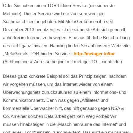
Oder Sie nutzen einen TOR-hidden-Service (die sicherste
Methode). Dieser Service wird nur von sehr wenigen
Suchmaschinen angeboten. Mit MetaGer können ihn seit
Dezember 2013 benutzen; es ist die sicherste Art, sich generell
abhörfrei im Internet zu bewegen. Eine ausführliche Beschreibung
des nicht ganz trivialem Handling finden Sie auf unserer Webseite
„MetaGer als TOR-hidden-Service“:
http://metager.to/tor
(Achtung: diese Adresse beginnt mit metager.TO – nicht: .de!).
Dieses ganz konkrete Beispiel soll das Prinzip zeigen, nachdem
wir vorgehen müssen, um das Internet wieder von einem
Überwachungsnetz zurückzuführen zu einem Informations- und
Kommunikationsnetz. Denn was gegen „Affiliates“ und
kommerzielle Überwacher hilft, das hilft genauso gegen NSA &
Co. An einer solchen Detailarbeit geht kein Weg vorbei: Wir
müssen hinabsteigen in die „Maschinenräume des Internet“ und
dort jedes „Loch“ einzeln „zuschweißen“. Das wird ein mühsamer