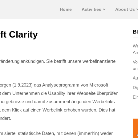
Home
Activities
About Us
Bl
t Clarity
We
Am
änderung ankündigen. Sie betrifft unsere werbefinanzierte
Vo
un
Au
 morgen (1.9.2023) das Analyseprogramm von Microsoft
Di
 mit dem Unternehmen die Usability ihrer Webseite überprüfen
Ei
Suchergebnisse und damit zusammenhängenden Werbelinks
t dem Klick auf einen Werbelink erhoben wurden. Dies hat
ndert.
sierte, statistische Daten, mit denen (immerhin) weder