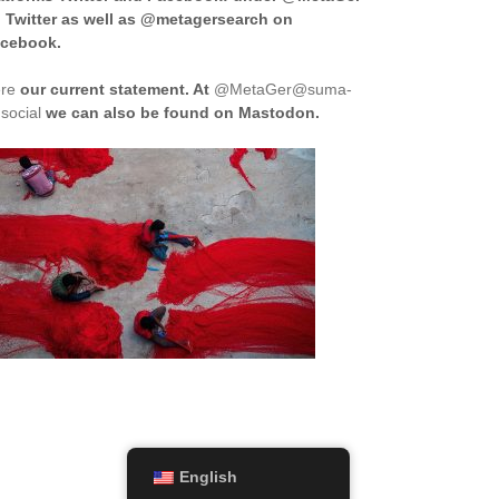
 Twitter as well as @metagersearch on
cebook.
re
our current statement. At
@MetaGer@suma-
.social
we can also be found on Mastodon.
English