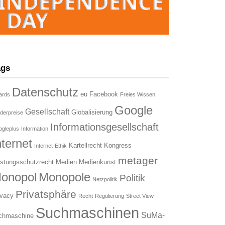
ags
Datenschutz
eu
Facebook
ards
Freies Wissen
Google
Gesellschaft
Globalisierung
derpreise
Informationsgesellschaft
gleplus
Information
nternet
Kartellrecht
Kongress
Internet-Ethik
metager
istungsschutzrecht
Medien
Medienkunst
onopol
Monopole
Politik
Netzpolitik
Privatsphäre
ivacy
Recht
Regulierung
Street View
Suchmaschinen
SuMa-
chmaschine