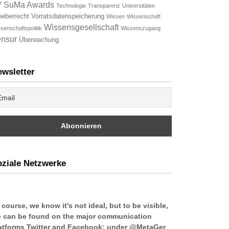
V
SuMa Awards
Technologie
Transparenz
Universitäten
heberrecht
Vorratsdatenspeicherung
Wissen
Wissenschaft
Wissensgesellschaft
senschaftspolitik
Wissenszugang
nsur
Überwachung
wsletter
ziale Netzwerke
 course, we know it's not ideal, but to be visible,
 can be found on the major communication
atforms Twitter and Facebook: under @MetaGer