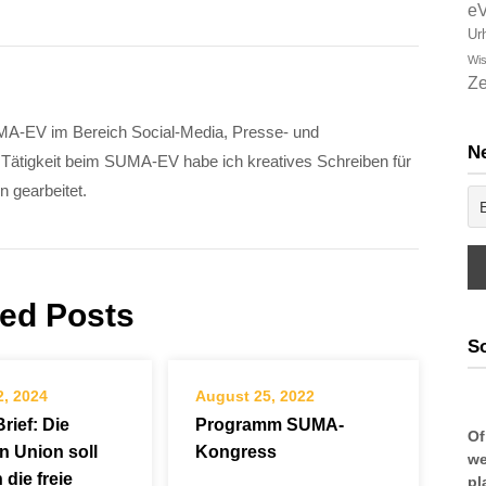
e
Ur
Wis
Ze
SUMA-EV im Bereich Social-Media, Presse- und
Ne
er Tätigkeit beim SUMA-EV habe ich kreatives Schreiben für
n gearbeitet.
ted Posts
So
2, 2024
August 25, 2022
rief: Die
Programm SUMA-
Of
n Union soll
Kongress
we
 die freie
pl