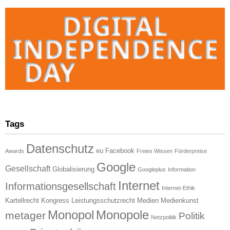
Tags
Datenschutz
eu
Facebook
Awards
Freies Wissen
Förderpreise
Google
Gesellschaft
Globalisierung
Googleplus
Information
Internet
Informationsgesellschaft
Internet-Ethik
Kartellrecht
Kongress
Leistungsschutzrecht
Medien
Medienkunst
Monopol
Monopole
metager
Politik
Netzpolitik