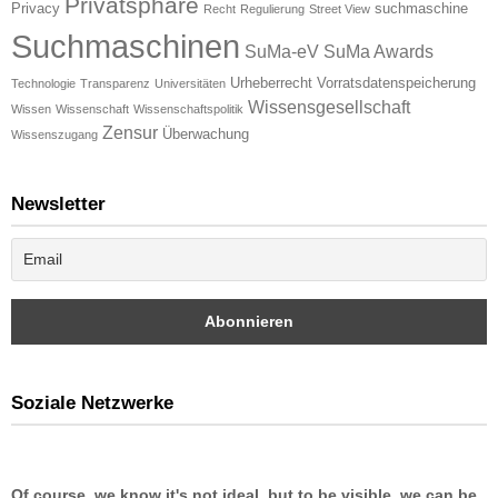
Privatsphäre
Privacy
suchmaschine
Recht
Regulierung
Street View
Suchmaschinen
SuMa-eV
SuMa Awards
Urheberrecht
Vorratsdatenspeicherung
Technologie
Transparenz
Universitäten
Wissensgesellschaft
Wissen
Wissenschaft
Wissenschaftspolitik
Zensur
Überwachung
Wissenszugang
Newsletter
Soziale Netzwerke
Of course, we know it's not ideal, but to be visible, we can be