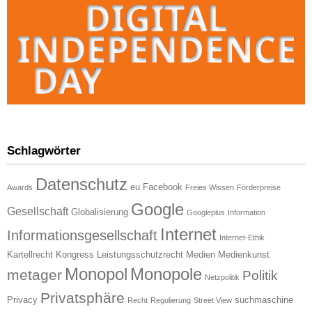
Schlagwörter
Datenschutz
eu
Facebook
Awards
Freies Wissen
Förderpreise
Google
Gesellschaft
Globalisierung
Googleplus
Information
Internet
Informationsgesellschaft
Internet-Ethik
Kartellrecht
Kongress
Leistungsschutzrecht
Medien
Medienkunst
Monopol
Monopole
metager
Politik
Netzpolitik
Privatsphäre
Privacy
suchmaschine
Recht
Regulierung
Street View