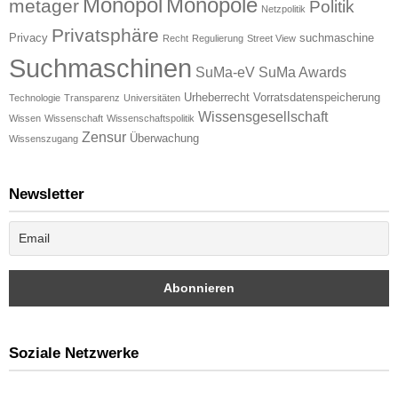
Monopol
Monopole
metager
Politik
Netzpolitik
Privatsphäre
Privacy
suchmaschine
Recht
Regulierung
Street View
Suchmaschinen
SuMa-eV
SuMa Awards
Urheberrecht
Vorratsdatenspeicherung
Technologie
Transparenz
Universitäten
Wissensgesellschaft
Wissen
Wissenschaft
Wissenschaftspolitik
Zensur
Überwachung
Wissenszugang
Newsletter
Soziale Netzwerke