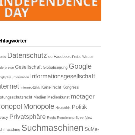
chlagwörter
Datenschutz
eu
Facebook
ards
Freies Wissen
Google
Gesellschaft
Globalisierung
derpreise
Informationsgesellschaft
gleplus
Information
nternet
Kartellrecht
Kongress
Internet-Ethik
metager
istungsschutzrecht
Medien
Medienkunst
onopol
Monopole
Politik
Netzpolitik
Privatsphäre
ivacy
Recht
Regulierung
Street View
Suchmaschinen
SuMa-
chmaschine