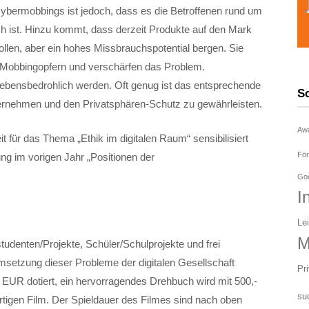
Cybermobbings ist jedoch, dass es die Betroffenen rund um
ch ist. Hinzu kommt, dass derzeit Produkte auf den Mark
llen, aber ein hohes Missbrauchspotential bergen. Sie
 Mobbingopfern und verschärfen das Problem.
ebensbedrohlich werden. Oft genug ist das entsprechende
S
bernehmen und den Privatsphären-Schutz zu gewährleisten.
Aw
it für das Thema „Ethik im digitalen Raum“ sensibilisiert
För
ng im vorigen Jahr „Positionen der
Goo
I
Le
M
udenten/Projekte, Schüler/Schulprojekte und frei
msetzung dieser Probleme der digitalen Gesellschaft
Pr
,- EUR dotiert, ein hervorragendes Drehbuch wird mit 500,-
su
ertigen Film. Der Spieldauer des Filmes sind nach oben