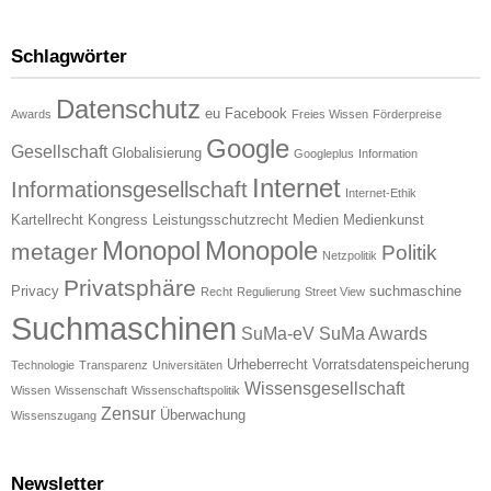
Schlagwörter
Datenschutz
eu
Facebook
Awards
Freies Wissen
Förderpreise
Google
Gesellschaft
Globalisierung
Googleplus
Information
Internet
Informationsgesellschaft
Internet-Ethik
Kartellrecht
Kongress
Leistungsschutzrecht
Medien
Medienkunst
Monopol
Monopole
metager
Politik
Netzpolitik
Privatsphäre
Privacy
suchmaschine
Recht
Regulierung
Street View
Suchmaschinen
SuMa-eV
SuMa Awards
Urheberrecht
Vorratsdatenspeicherung
Technologie
Transparenz
Universitäten
Wissensgesellschaft
Wissen
Wissenschaft
Wissenschaftspolitik
Zensur
Überwachung
Wissenszugang
Newsletter